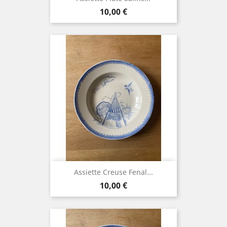
Prix
10,00 €
Assiette Creuse Fenal...
Prix
10,00 €