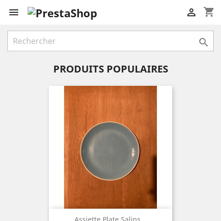
shopping_cart



PRODUITS POPULAIRES
Assiette Plate Salins...